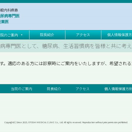
一般内科疾患
糖尿病専門医
産業医
院長紹介
アクセス
個人情報保護方
当院のご案内
病専門医として、糖尿病、生活習慣病を皆様と共に考
す。適応のある方には診察時にご案内をいたしますが、希望される
当院のご案内
院長紹介
アクセス
個人情報保護方
Copyright(C) Since 2025, OTOSHI MEDICAL CLINIC Co., Ltd. All rights reserved. Reproduction without prior permission prohibited.