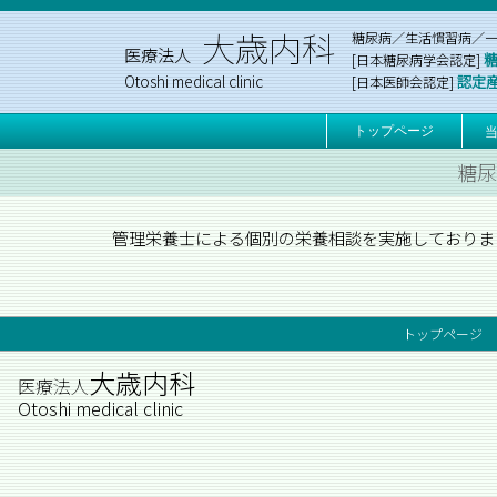
大歳内科
糖尿病／生活慣習病／
医療法人
[日本糖尿病学会認定]
Otoshi medical clinic
認定
[日本医師会認定]
トップページ
糖尿
管理栄養士による個別の栄養相談を実施しておりま
トップページ
大歳内科
医療法人
Otoshi medical clinic